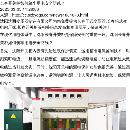
长春开关柜如何筑牢用电安全防线？
2025-03-05 11:28:00
来源：http://cc.sxbyqgs.com/news1064673.html
沈阳沈西变压器制造有限公司为您免费提供
长春干式变压器
,长春箱式变
电站厂家,长春开关柜等相关信息发布和资讯展示，敬请关注！
在现代用电体系中，沈阳
长春开关柜
是保障安全的重要一环。沈阳
长春开
关柜
如何筑牢用电安全防线？
首先，沈阳开关柜内设有先进过载保护装置，运用精准电流监测技术，时
刻紧盯电流。一旦电流超额定值，能迅速自动切断电路，防止电流过大致
电线过热引发火灾。同时，沈阳开关柜的漏电保护功能也很完善，通过高
敏检测元件察觉漏电迹象，瞬间切断电源，让人员远离触电危险，保障用
电安全。