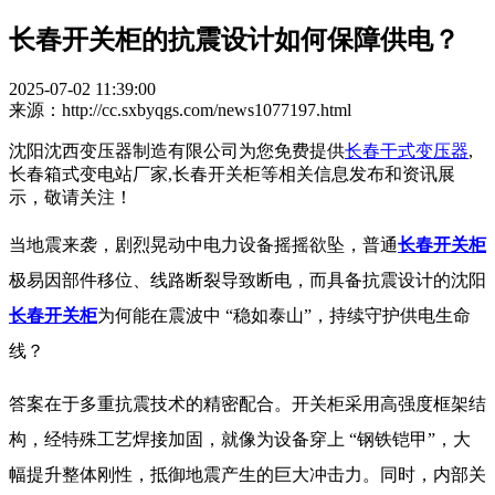
长春开关柜的抗震设计如何保障供电？
2025-07-02 11:39:00
来源：http://cc.sxbyqgs.com/news1077197.html
沈阳沈西变压器制造有限公司为您免费提供
长春干式变压器
,
长春箱式变电站厂家,长春开关柜等相关信息发布和资讯展
示，敬请关注！
当地震来袭，剧烈晃动中电力设备摇摇欲坠，普通
长春开关柜
极易因部件移位、线路断裂导致断电，而具备抗震设计的
沈阳
长春开关柜
为何能在震波中 “稳如泰山”，持续守护供电生命
线？​
答案在于多重抗震技术的精密配合。
开关柜
采用高强度框架结
构，经特殊工艺焊接加固，就像为设备穿上 “钢铁铠甲”，大
幅提升整体刚性，抵御地震产生的巨大冲击力。同时，内部关