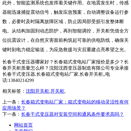
此外，智能监测系统也发挥着关键作用。在地震发生时，传感
器能迅速捕捉震动信号，触发应急预案，自动调整设备运行参
数，必要时及时隔离故障区域，防止因局部受损引发整体断
电。从结构加固到动态防护，再到智能调控，
开关柜
凭借全方
位抗震设计，在自然灾害面前构筑起可靠的供电防线，确保关
键时刻电力稳定输送，为应急救援与灾后重建点亮希望之光。
长春干式变压器哪家好？长春箱式变电站厂家报价是多少？长
春开关柜质量怎么样？沈阳沈西变压器制造有限公司专业承接
长春干式变压器,长春箱式变电站厂家,长春开关柜,,电
话:13840214299
相关标签：
沈阳开关柜
,
开关柜
,
上一条：
长春箱式变电站厂家：箱式变电站的移动灵活性有何
应用场景？
下一条：
长春干式变压器对安装空间和通风条件要求高吗？
网站首页