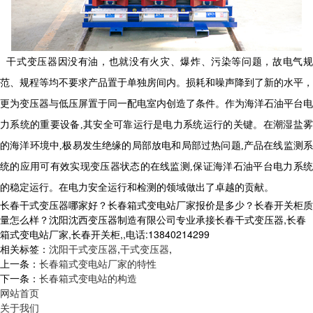
干式变压器因没有油，也就没有火灾、爆炸、污染等问题，故电气规
范、规程等均不要求
产品
置于单独房间内。损耗和噪声降到了新的水平，
更为变压器与低压屏置于同一配电室内创造了条件。作为海洋石油平台电
力系统的重要设备
,其安全可靠运行是电力系统运行的关键。在潮湿盐
的海洋环境中,极易发生绝缘的局部放电和局部过热问题,
产品
在线监测系
统的应用可有效实现变压器状态的在线监测
,保证海洋石油平台电力系
的稳定运行。
在电力安全运行和检测的领域做出了卓越的贡献。
长春干式变压器哪家好？长春箱式变电站厂家报价是多少？长春开关柜质
量怎么样？沈阳沈西变压器制造有限公司专业承接长春干式变压器,长春
箱式变电站厂家,长春开关柜,,电话:13840214299
相关标签：
沈阳干式变压器
,
干式变压器
,
上一条：
长春箱式变电站厂家的特性
下一条：
长春箱式变电站的构造
网站首页
关于我们